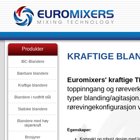
Produkter
KRAFTIGE BLA
IBC-Blandere
Bærbare blandere
Euromixers' kraftige T
Kraftige blandere
toppinngang og røreverk
typer blanding/agitasjon
Blandere i rustfritt stål
rørevingekonfigurasjon ve
Statiske blandere
Blandere med høy
skjærkraft
Egenskaper:
Brosjyrer
Kompakt og robust design med la