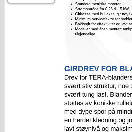
Standard metriske motorer
Strømområde fra 0,25 til 15 kW
Girkasse med hul aksel gir nøyak
Minimum servicefaktor for problem
Bakkegir for effektivitet og lavt 
Modeller med åpen montert tankpla
tilgjengelige.
GIRDREV FOR B
Drev for TERA-blandere
svært stiv struktur, noe
svært tung last. Blande
støttes av koniske rullel
med dype spor på mindr
en herdet kledning og jor
lavt støynivå og maksim