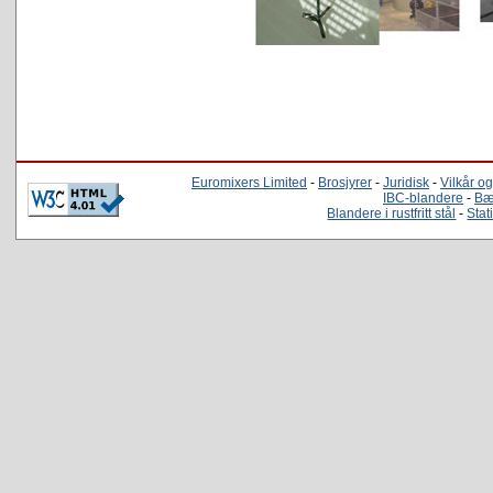
Euromixers Limited
-
Brosjyrer
-
Juridisk
-
Vilkår og
IBC-blandere
-
Bæ
Blandere i rustfritt stål
-
Stat