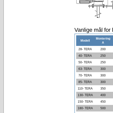
Vanlige mål for 
Montering
Modell
A
28- TERA
200
40- TERA
250
50- TERA
250
63- TERA
300
70- TERA
300
85- TERA
300
110- TERA
350
130- TERA
400
150- TERA
450
180- TERA
500