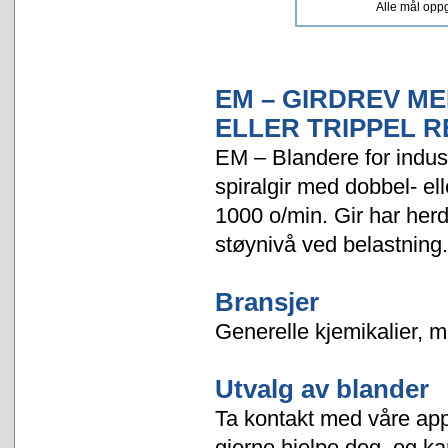
Alle mål oppgi
EM – GIRDREV M
ELLER TRIPPEL 
EM – Blandere for indu
spiralgir med dobbel- elle
1000 o/min. Gir har herde
støynivå ved belastning.
Bransjer
Generelle kjemikalier, m
Utvalg av blander
Ta kontakt med våre appl
gjerne hjelpe deg, og ka